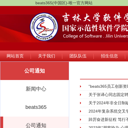
beats365(中国区)-唯一官方网站
网站首页
关于我们
团队队伍
招生信息
公司通知
“beats365员工创
新闻中心
关于张译心同志固定
关于2024年非全日
beats365
2024年复杂系统交叉
踔厉奋进新征程 笃行不
公司通知
2023年“朋辈协力·心