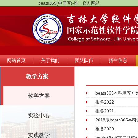
beats365(中国区)-唯一官方网站
网站首页
关于我们
团队队伍
招生信息
教学方案
beats365本科培养方
教学方案
报备2022
报备2021
实验中心
2018版beats365
报备2020
实践教学
beats365官方网